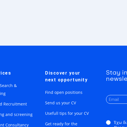
Stay i
ices
Discover your
newsle
next opportunity
 Search &
Find open positions
ing
Send us your CV
ed Recruitment
Usefull tips for your CV
ing and screening
*
Έχω δι
Get ready for the
nt Consultancy