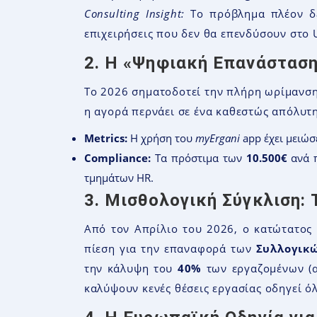
Consulting Insight:
Το πρόβλημα πλέον δε
επιχειρήσεις που δεν θα επενδύσουν στο U
2. Η «Ψηφιακή Επανάσταση
Το 2026 σηματοδοτεί την πλήρη ωρίμανσ
η αγορά περνάει σε ένα καθεστώς απόλυτη
Metrics:
Η χρήση του
myErgani
app έχει μειώσ
Compliance:
Τα πρόστιμα των
10.500€
ανά π
τμημάτων HR.
3. Μισθολογική Σύγκλιση:
Από τον Απρίλιο του 2026, ο κατώτατος
πίεση για την επαναφορά των
Συλλογικ
την κάλυψη του
40%
των εργαζομένων (αν
καλύψουν κενές θέσεις εργασίας οδηγεί όλ