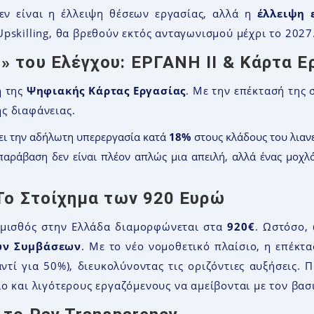
ν είναι η έλλειψη θέσεων εργασίας, αλλά η
έλλειψη 
pskilling, θα βρεθούν εκτός ανταγωνισμού μέχρι το 2027
» του Ελέγχου: ΕΡΓΑΝΗ ΙΙ & Κάρτα Ε
η της
Ψηφιακής Κάρτας Εργασίας
. Με την επέκτασή της 
ς διαφάνειας.
ει την αδήλωτη υπερεργασία κατά
18%
στους κλάδους του λιαν
αράβαση δεν είναι πλέον απλώς μια απειλή, αλλά ένας μοχλ
 Το Στοίχημα των 920 Ευρώ
 μισθός στην Ελλάδα διαμορφώνεται στα
920€
. Ωστόσο, 
ών Συμβάσεων
. Με το νέο νομοθετικό πλαίσιο, η επέκ
τί για 50%), διευκολύνοντας τις οριζόντιες αυξήσεις.
ο και λιγότερους εργαζόμενους να αμείβονται με τον βασ