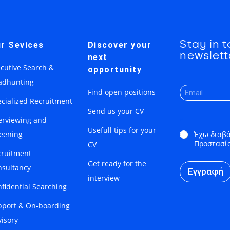
Stay in 
r Sevices
Discover your
newslett
next
cutive Search &
opportunity
adhunting
Find open positions
cialized Recruitment
Send us your CV
erviewing and
*
Usefull tips for your
Έχω διαβά
reening
Προστασί
CV
cruitment
Get ready for the
nsultancy
Εγγραφή
interview
fidential Searching
pport & On-boarding
isory