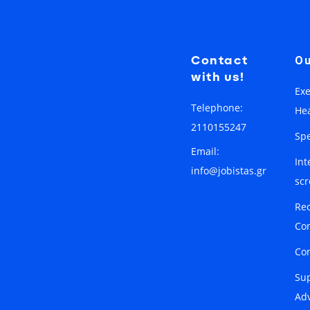
Contact
Ou
with us!
Exe
Telephone:
He
2110155247
Spe
Email:
Int
info@jobistas.gr
sc
Re
Co
Con
Su
Adv