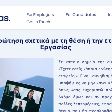
For Employers
For Candidates
In
Get in Touch
ρώτηση σχετικά με τη θέση ή την ε
Εργασίας
Σε κάποιο σημείο της σ
«Έχετε εσείς κάποια ερώτησ
εταιρεία;» Είναι συνηθισ
υποψήφιος να μην κάνει κ
όπως
«
σας ευχαριστώ πο
Ακόμα όμως και αν
πραγ
πολλές λεπτομέρειες, εφόσ
άτομο που θα προσληφθεί