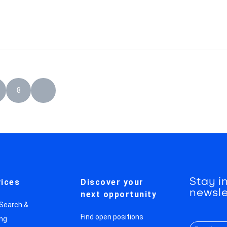
8
Stay i
ices
Discover your
newsle
next opportunity
 Search &
Find open positions
ng