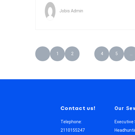
Jobis Admin
1
2
3
4
5
…
Contact us!
Our Sev
Telephone:
Executive
2110155247
Headhunti