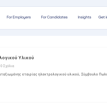
For Employers
For Candidates
Insights
Get 
ογικού Υλικού
0 Σχόλια
αταξιωμένης εταιρίας ηλεκτρολογικού υλικού, Σύμβουλο Πωλή