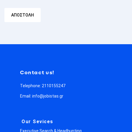
Contact us!
Telephone: 2110155247
Email: info@jobistas.gr
Our Sevices
Executive Search & Headhunting