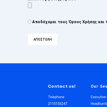
Αποδέχομαι τους
Όρους Χρήσης
και 
Contact us!
Our Sev
Telephone:
Executive
2110155247
Headhunti