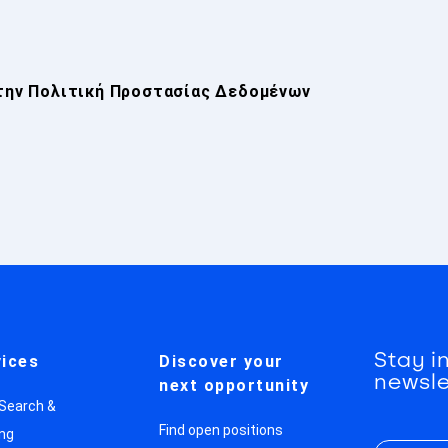
την
Πολιτική Προστασίας Δεδομένων
Stay i
ices
Discover your
newsle
next opportunity
 Search &
Find open positions
ng