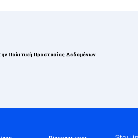
την
Πολιτική Προστασίας Δεδομένων
Stay i
ices
Discover your