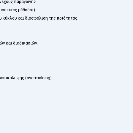
υνεχούς παραγωγής.
μαστικές μέθοδοι).
υ κύκλου και διασφάλιση της ποιότητας.
ών και διαδικασιών.
επικάλυψης (overmolding).