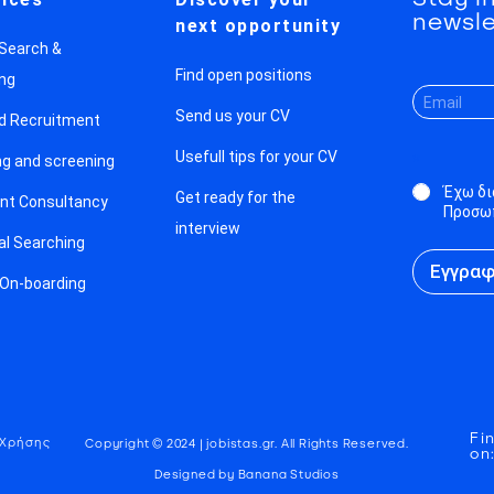
newsle
next opportunity
 Search &
Find open positions
ng
Send us your CV
ed Recruitment
Usefull tips for your CV
ng and screening
*
Έχω δι
Get ready for the
nt Consultancy
Προσωπ
interview
al Searching
Εγγρα
 On-boarding
Fi
 Χρήσης
Copyright © 2024 | jobistas.gr. All Rights Reserved.
on
Designed by Banana Studios