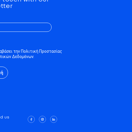
tter
αβάσει την Πολιτική Προστασίας
ικών Δεδομένων.
φή
nd us
: